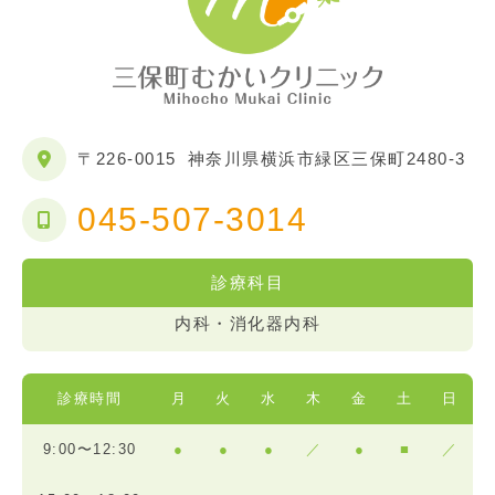
〒226-0015
神奈川県横浜市緑区三保町2480-3
045-507-3014
診療科目
内科・消化器内科
診療時間
月
火
水
木
金
土
日
9:00〜12:30
●
●
●
／
●
■
／