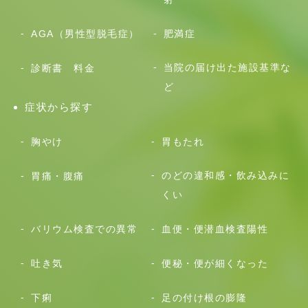
AGA（男性型脱毛症）
肥満症
当院の届け出た施設基準な
診断書 料金
ど
症状から探す
胸やけ
胃もたれ
のどの違和感・飲み込みに
胃痛・腹痛
くい
バリウム検査での異常
血便・便潜血検査陽性
吐き気
便秘・便が細くなった
下痢
足の付け根の膨隆