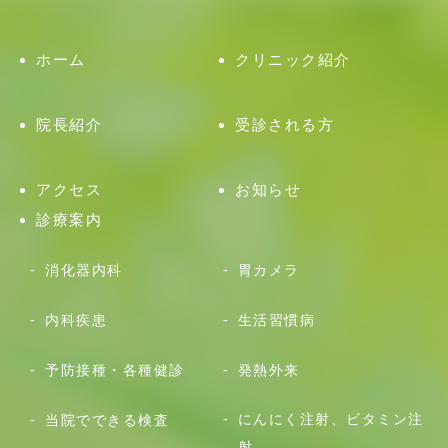
ホーム
クリニック紹介
院長紹介
受診される方
アクセス
お知らせ
診療案内
消化器内科
胃カメラ
内科疾患
生活習慣病
予防接種・各種健診
発熱外来
にんにく注射、ビタミン注
当院でできる検査
射