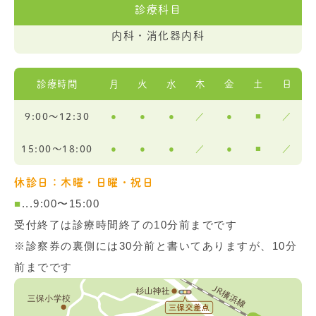
診療科目
内科・消化器内科
診療時間
月
火
水
木
金
土
日
●
●
●
／
●
■
／
9:00〜12:30
●
●
●
／
●
■
／
15:00〜18:00
休診日：木曜・日曜・祝日
■
...9:00〜15:00
受付終了は診療時間終了の10分前までです
※診察券の裏側には30分前と書いてありますが、10分
前までです