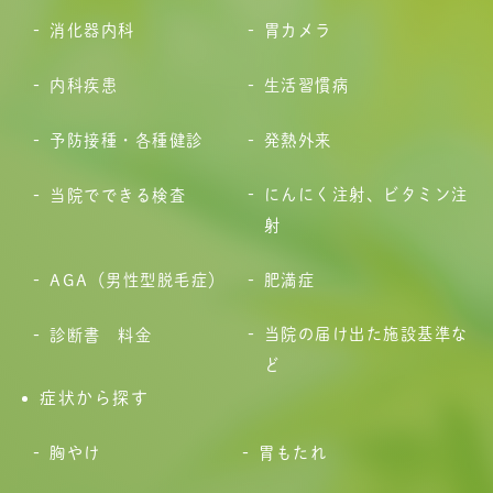
消化器内科
胃カメラ
内科疾患
生活習慣病
予防接種・各種健診
発熱外来
にんにく注射、ビタミン注
当院でできる検査
射
AGA（男性型脱毛症）
肥満症
当院の届け出た施設基準な
診断書 料金
ど
症状から探す
胸やけ
胃もたれ