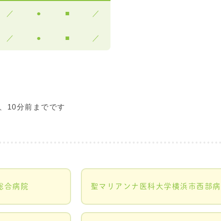
／
●
■
／
／
●
■
／
、10分前までです
総合病院
聖マリアンナ医科大学横浜市西部病