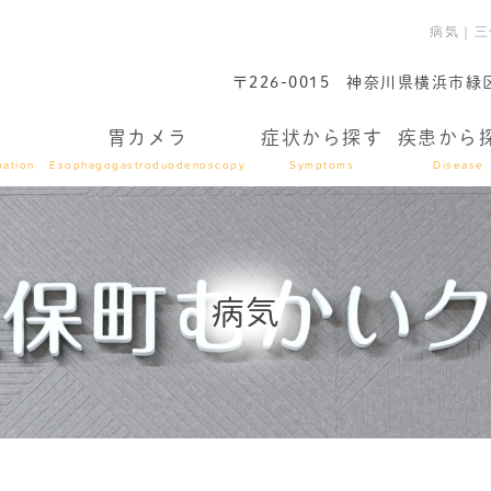
病気｜三
〒226-0015
神奈川県横浜市緑区
胃カメラ
症状から探す
疾患から
mation
Esophagogastroduodenoscopy
Symptoms
Disease
病気