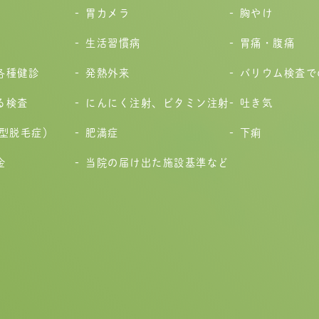
胃カメラ
胸やけ
生活習慣病
胃痛・腹痛
各種健診
発熱外来
バリウム検査で
る検査
にんにく注射、ビタミン注射
吐き気
性型脱毛症）
肥満症
下痢
金
当院の届け出た施設基準など