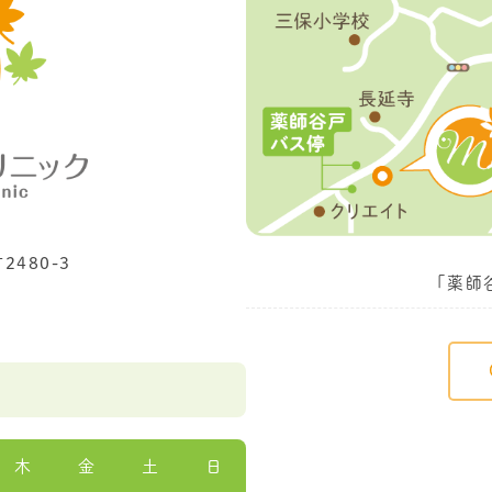
480-3
「薬師
木
金
土
日